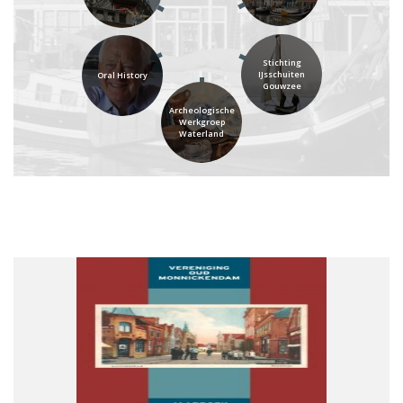
Stichting
IJsschuiten
Oral History
Gouwzee
Archeologische
Werkgroep
Waterland