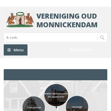
VERENIGING OUD
MONNICKENDAM
Lid worden
Menu
Waterlandsmuseum
De Speeltoren
De Stegh
Stadsgidsen