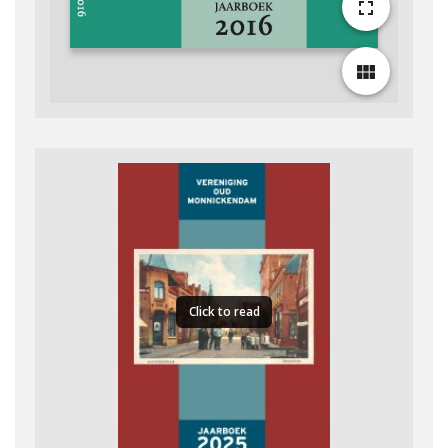
fullscreen
view_module
Click to read