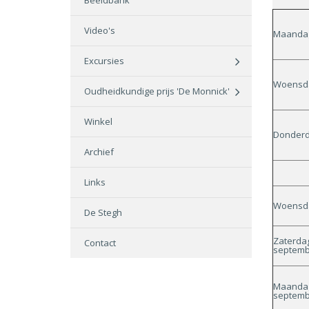
Beeldbank
Video's
Maandag
Excursies
Woensda
Oudheidkundige prijs 'De Monnick'
Winkel
Donderd
Archief
Links
Woensda
De Stegh
Zaterda
Contact
septemb
Maandag
septemb