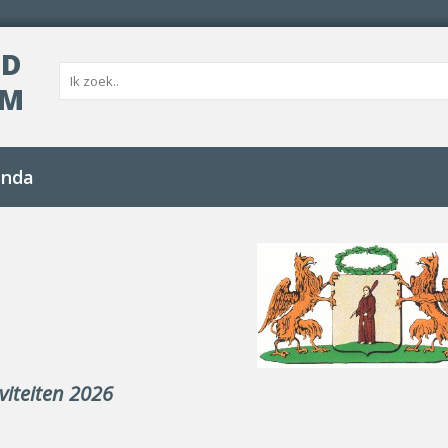
UD
AM
nda
iviteiten 2026