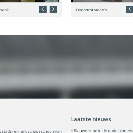
dbank
Overzicht video's
Laatste nieuws
* Blauwe zone in de oude binnen
t stads- en landschapsschoon van