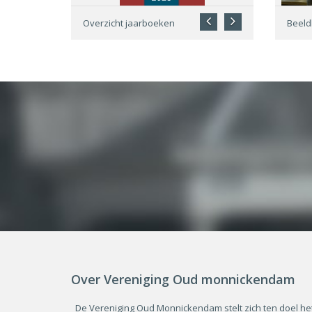
Overzicht jaarboeken
Beel
Over Vereniging Oud monnickendam
De Vereniging Oud Monnickendam stelt zich ten doel he