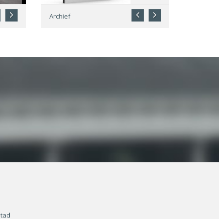
Archief
stad