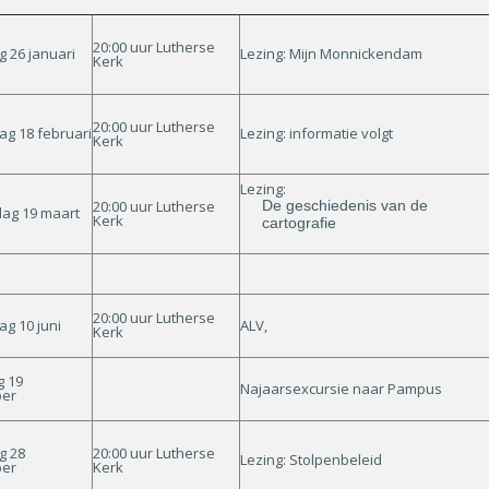
20:00 uur Lutherse
 26 januari
Lezing: Mijn Monnickendam
Kerk
20:00 uur Lutherse
g 18 februari
Lezing: informatie volgt
Kerk
Lezing:
20:00 uur Lutherse
De geschiedenis van de
ag 19 maart
Kerk
cartografie
20:00 uur Lutherse
g 10 juni
ALV,
Kerk
g 19
Najaarsexcursie naar Pampus
er
 28
20:00 uur Lutherse
Lezing: Stolpenbeleid
er
Kerk