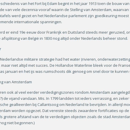
schiedenis van het Fort bij Edam begint in het jaar 1913 toen de bouw va
de van vele decennia vooraf waarin de Stelling van Amsterdam, waarvan h
tafels werd gezet en het Nederlandse parlement zijn goedkeuring moest 
emende internationale spanningen.
rd er eind 19e eeuw door Frankrijk en Duitsland steeds meer geruzied,
 afsplitsing van België in 1830 nog altijd onder Nederlands beheer stond.
r
 Nederlandse militaire strategie had het water (rivieren, onderwaterzettin
 maar niet altijd met succes. De Hollandse Waterlinie bleek voor de Frans
as januari en het ijs was ruimschoots dik genoeg om snel door te kunnen 
ing van Amsterdam
ren ook al veel eerder verdedigingszones rondom Amsterdam aangelegd.
d(?) de vijand vandaan. Mis. In 1799 landden tot ieders verrassing, en zek
sche geallieerden bij Callantsoog om Nederland te bevrijden. In allerijl m
rdam worden opgezet. Dat vereiste steeds zwaardere fortificaties op de
s grotere afstand van de te verdedigen objecten zoals de stad Amsterdam.
nog niet begonnen.)