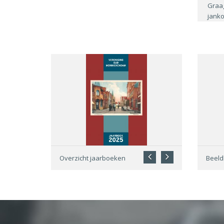
Graag
janko
Overzicht jaarboeken
Beel