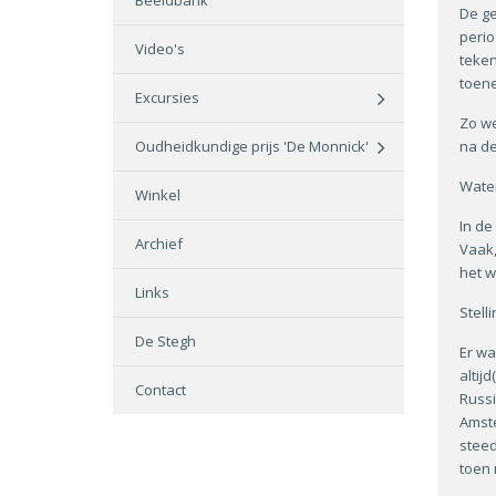
Beeldbank
De ge
perio
Video's
teken
toen
Excursies
Zo we
Oudheidkundige prijs 'De Monnick'
na de
Wate
Winkel
In de
Archief
Vaak,
het w
Links
Stell
De Stegh
Er wa
altij
Contact
Russi
Amste
steed
toen 