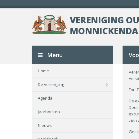
VERENIGING O
MONNICKEND
Menu
Voo
Home
Veren
Amst
De vereniging
Fort 
Agenda
De ex
Deeln
Jaarboeken
excur
zien 
Nieuws
Gesch