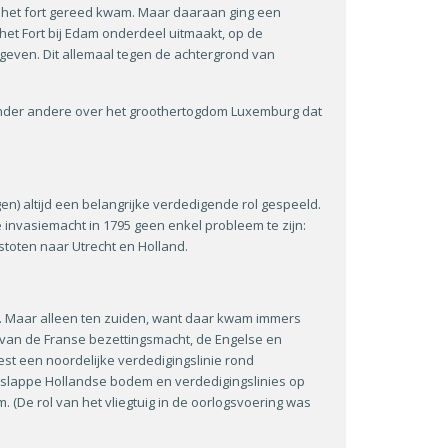
n het fort gereed kwam. Maar daaraan ging een
et Fort bij Edam onderdeel uitmaakt, op de
geven. Dit allemaal tegen de achtergrond van
 onder andere over het groothertogdom Luxemburg dat
gen) altijd een belangrijke verdedigende rol gespeeld.
e invasiemacht in 1795 geen enkel probleem te zijn:
stoten naar Utrecht en Holland.
 Maar alleen ten zuiden, want daar kwam immers
er van de Franse bezettingsmacht, de Engelse en
oest een noordelijke verdedigingslinie rond
 slappe Hollandse bodem en verdedigingslinies op
 (De rol van het vliegtuig in de oorlogsvoering was