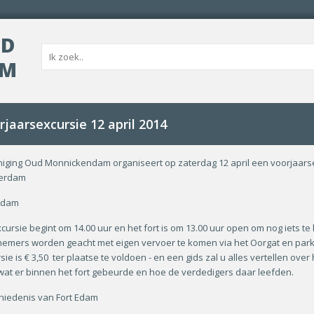
UD
AM
rjaarsexcursie 12 april 2014
iging Oud Monnickendam organiseert op zaterdag 12 april een voorjaarse
erdam
Edam
cursie begint om 14.00 uur en het fort is om 13.00 uur open om nog iets t
emers worden geacht met eigen vervoer te komen via het Oorgat en park
sie is € 3,50 ter plaatse te voldoen - en een gids zal u alles vertellen over
wat er binnen het fort gebeurde en hoe de verdedigers daar leefden.
iedenis van Fort Edam