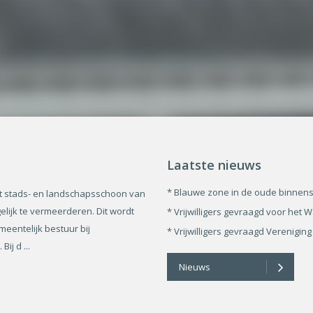
Laatste nieuws
* Blauwe zone in de oude binnen
t stads- en landschapsschoon van
ijk te vermeerderen. Dit wordt
* Vrijwilligers gevraagd voor he
eentelijk bestuur bij
* Vrijwilligers gevraagd Verenig
ij d ...
Nieuws