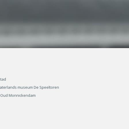
stad
t Waterlands museum De Speeltoren
ing Oud Monnickendam