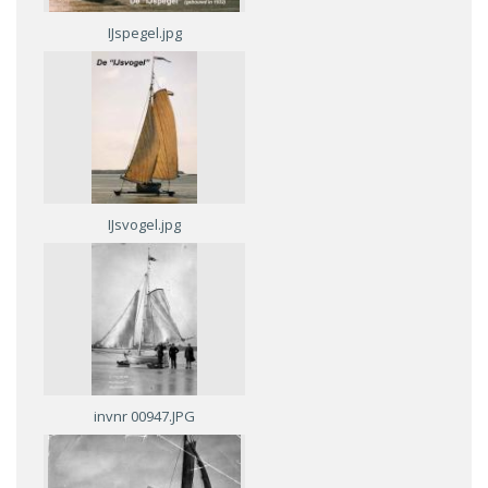
IJspegel.jpg
IJsvogel.jpg
invnr 00947.JPG