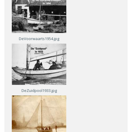
DeVoorwaarts1954.jpg
DeZuidpool1933.jpg