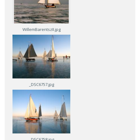
WillemBarentszII.jpg
_DSC6757.jpg
_DSC6758.jpg