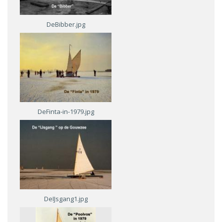
DeBibber.jpg
DeFinta-in-1979.jpg
DeIJsgang1.jpg