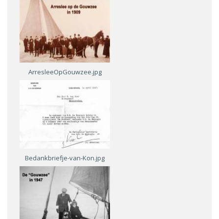
ArresleeOpGouwzee.jpg
Bedankbriefje-van-Kon.jpg