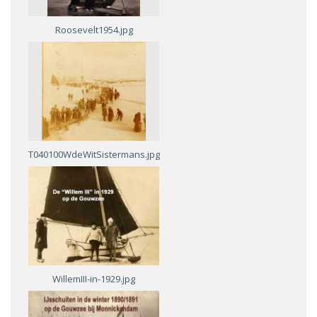
Roosevelt1954.jpg
T040100WdeWitSistermans.jpg
WillemIII-in-1929.jpg