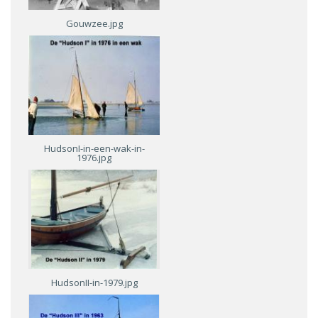
Gouwzee.jpg
HudsonI-in-een-wak-in-
1976.jpg
HudsonII-in-1979.jpg