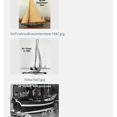
DePoolvosBrasemermeer1947.jpg
Finta1947.jpg