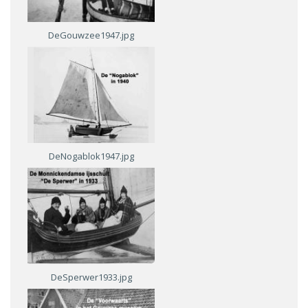
DeGouwzee1947.jpg
DeNogablok1947.jpg
DeSperwer1933.jpg