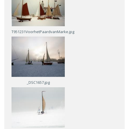
T951231VoorhetPaardvanMarke.jpg
_DSC1657.jpg