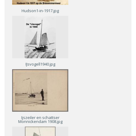
Hudson1-in-1917.jpg
IJsvogell1940.jpg
Ijszeiler en schattser
Monnickendam 1908.jpg