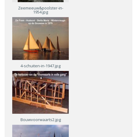
Zeemeeuw&poolster-in-
1954.jpg
4-schuiten-in-1947.jpg
Bouwvoorwaarts2.jpg