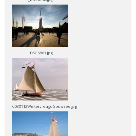
_DSC6861.jpg
C030112WintervreugdGouwzee.jpg