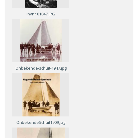
invnr 01047.JPG
Onbekende-schuit-1947.jpg
OnbekendeSchuit1909.jpg