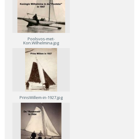
Poolsvos-met-
Kon.Wilhelmina.jpg
PrinsWillem-in-1927.jpg