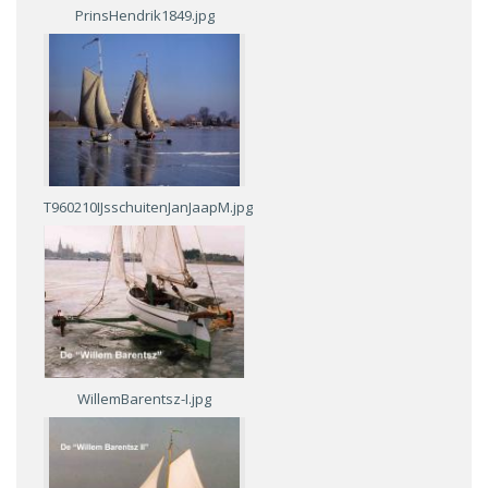
PrinsHendrik1849.jpg
T960210IJsschuitenJanJaapM.jpg
WillemBarentsz-I.jpg