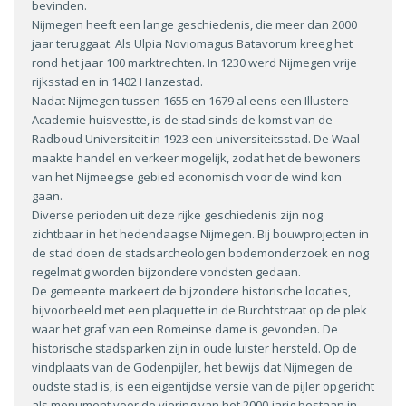
bevinden.
Nijmegen heeft een lange geschiedenis, die meer dan 2000
jaar teruggaat. Als Ulpia Noviomagus Batavorum kreeg het
rond het jaar 100 marktrechten. In 1230 werd Nijmegen vrije
rijksstad en in 1402 Hanzestad.
Nadat Nijmegen tussen 1655 en 1679 al eens een Illustere
Academie huisvestte, is de stad sinds de komst van de
Radboud Universiteit in 1923 een universiteitsstad. De Waal
maakte handel en verkeer mogelijk, zodat het de bewoners
van het Nijmeegse gebied economisch voor de wind kon
gaan.
Diverse perioden uit deze rijke geschiedenis zijn nog
zichtbaar in het hedendaagse Nijmegen. Bij bouwprojecten in
de stad doen de stadsarcheologen bodemonderzoek en nog
regelmatig worden bijzondere vondsten gedaan.
De gemeente markeert de bijzondere historische locaties,
bijvoorbeeld met een plaquette in de Burchtstraat op de plek
waar het graf van een Romeinse dame is gevonden. De
historische stadsparken zijn in oude luister hersteld. Op de
vindplaats van de Godenpijler, het bewijs dat Nijmegen de
oudste stad is, is een eigentijdse versie van de pijler opgericht
als monument voor de viering van het 2000-jarig bestaan in