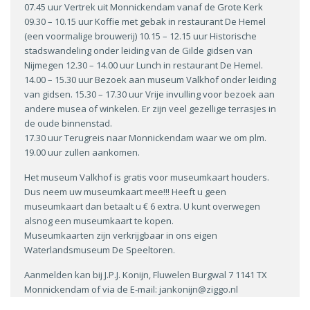
07.45 uur Vertrek uit Monnickendam vanaf de Grote Kerk
09.30 – 10.15 uur Koffie met gebak in restaurant De Hemel
(een voormalige brouwerij) 10.15 – 12.15 uur Historische
stadswandeling onder leiding van de Gilde gidsen van
Nijmegen 12.30 – 14.00 uur Lunch in restaurant De Hemel.
14.00 – 15.30 uur Bezoek aan museum Valkhof onder leiding
van gidsen. 15.30 – 17.30 uur Vrije invulling voor bezoek aan
andere musea of winkelen. Er zijn veel gezellige terrasjes in
de oude binnenstad.
17.30 uur Terugreis naar Monnickendam waar we om plm.
19.00 uur zullen aankomen.
Het museum Valkhof is gratis voor museumkaart houders.
Dus neem uw museumkaart mee!!! Heeft u geen
museumkaart dan betaalt u € 6 extra. U kunt overwegen
alsnog een museumkaart te kopen.
Museumkaarten zijn verkrijgbaar in ons eigen
Waterlandsmuseum De Speeltoren.
Aanmelden kan bij J.P.J. Konijn, Fluwelen Burgwal 7 1141 TX
Monnickendam of via de E-mail: jankonijn@ziggo.nl